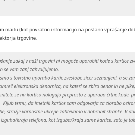
m mailu (kot povratno informacijo na poslano vprašanje dobi
ektorja trgovine.
ašanje zakaj v naši trgovini ni mogoče uporabiti kode s kartice z
in se vam zanj zahvaljujemo.
o s tovrstno uporabo kartic zvestobe sicer seznanjeni, a se zan
namreč elektronska denarnica, na kateri se zbira denar in ne pike,
onitete se na kartico nalagajo preprosto z uporabo črtne kode, p
iti. Kljub temu, da imetnik kartice sam odgovarja za zlorabo ozir
be, strožje varnostne ukrepe zahtevamo v dobrobit stranke. V dan
izguba/kraja telefona, kot izguba/kraja same kartice, zato je tak