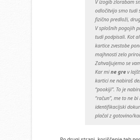
V izogib zlorabam smo
odločitvijo smo tudi
fizično predloži, dru
V splošnih pogojih pr
tudi podpisali. Kot
kartice zvestobe pon
majhnosti zelo priroč
Zahvaljujemo se vam
Kar mi
ne gre
v lajš
kartici ne nabiraš de
“pookiji”. To je nabi
“račun”, me to ne bi 
identifikacijski doku
plačal z gotovino/ka
Po drugi strani, koriščenje teh po