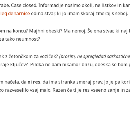
abe. Case closed. Informacije nosimo okoli, ne listkov in k
leg denarnice
edina stvar, ki jo imam skoraj zmeraj s seboj.
m na koncu? Majhni obeski? Ma nemoj. Še ena stvar, ki naj b
l za tako neumnost?
ek z žetončkom za voziček?
(prosim, ne spregledati sarkastičn
kraje ključev? Pildka ne dam nikamor blizu, obeska se bom p
m načela, da
ni res
, da ima stranka zmeraj prav. Jo je pa kori
o razveselilo vsaj malo. Razen če ti je res vseeno zanje in za 