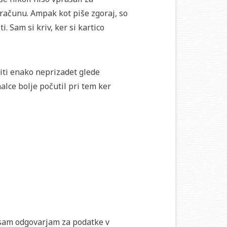
a računu. Ampak kot piše zgoraj, so
i. Sam si kriv, ker si kartico
biti enako neprizadet glede
alce bolje počutil pri tem ker
da sam odgovarjam za podatke v