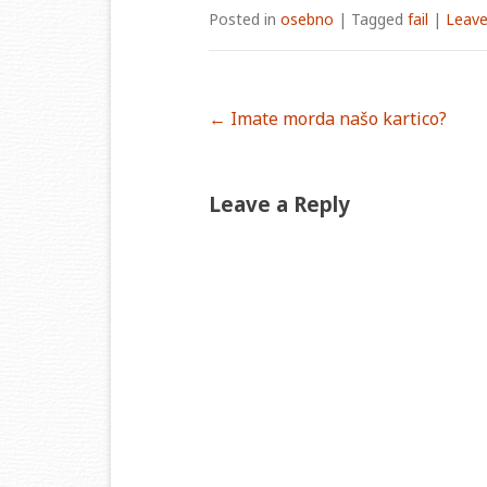
Posted in
osebno
|
Tagged
fail
|
Leave
Post
←
Imate morda našo kartico?
navigation
Leave a Reply