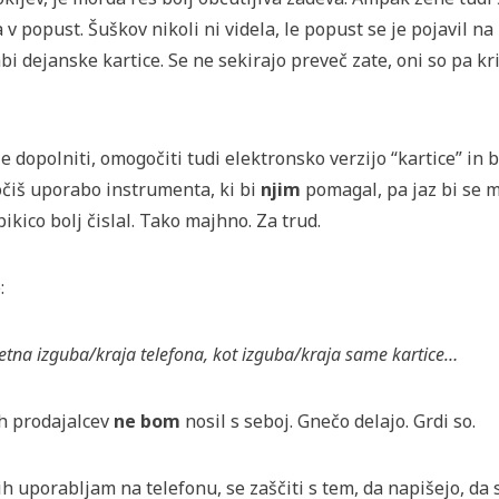
 v popust. Šuškov nikoli ni videla, le popust se je pojavil n
bi dejanske kartice. Se ne sekirajo preveč zate, oni so pa krit
 dopolniti, omogočiti tudi elektronsko verzijo “kartice” in 
čiš uporabo instrumenta, ki bi
njim
pomagal, pa jaz bi se m
ikico bolj čislal. Tako majhno. Za trud.
:
jetna izguba/kraja telefona, kot izguba/kraja same kartice…
ih prodajalcev
ne bom
nosil s seboj. Gnečo delajo. Grdi so.
 jih uporabljam na telefonu, se zaščiti s tem, da napišejo, 