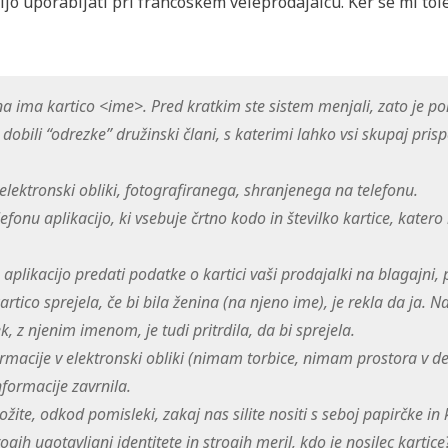
jo uporabljati pri francoskem veleprodajalcu. Ker se mi tol
a ima kartico <ime>. Pred kratkim ste sistem menjali, zato je p
dobili “odrezke” družinski člani, s katerimi lahko vsi skupaj pri
lektronski obliki, fotografiranega, shranjenega na telefonu.
fonu aplikacijo, ki vsebuje črtno kodo in številko kartice, kater
 aplikacijo predati podatke o kartici vaši prodajalki na blagajni, p
artico sprejela, če bi bila ženina (na njeno ime), je rekla da ja. N
, z njenim imenom, je tudi pritrdila, da bi sprejela.
rmacije v elektronski obliki (nimam torbice, nimam prostora v d
informacije zavrnila.
žite, odkod pomisleki, zakaj nas silite nositi s seboj papirčke in 
rogih ugotavljanj identitete in strogih meril, kdo je nosilec kartice