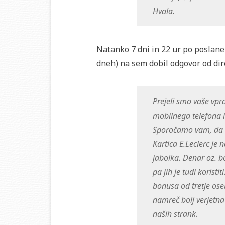
Hvala.
Natanko 7 dni in 22 ur po poslane
dneh) na sem dobil odgovor od dir
Prejeli smo vaše vpr
mobilnega telefona 
Sporočamo vam, da sm
Kartica E.Leclerc je 
jabolka. Denar oz. b
pa jih je tudi korist
bonusa od tretje ose
namreč bolj verjetna 
naših strank.