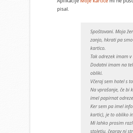
Aplikacije
Moje kartice
mi ne pusti
pisal.
Spoštovani. Moja žen
zanjo, hkrati pa smo 
kartico.
Tak odrezek imam v e
Dodatni imam na tele
obliki.
Včeraj sem hotel s to
Na vprašanje, če bi k
imel papirnat odrezek
Ker sem pa imel info
kartic), je to obliko 
Mi lahko prosim razlo
stoletju, čeprav ni st