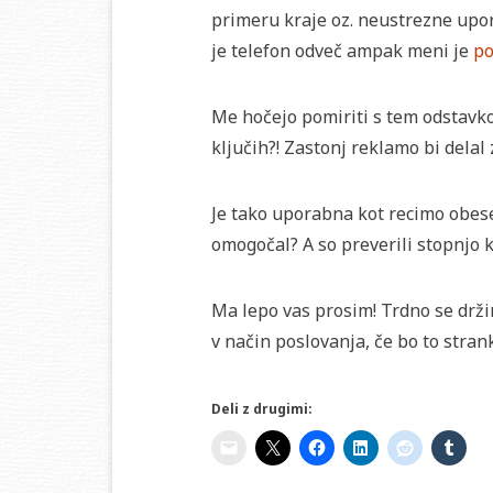
primeru kraje oz. neustrezne upor
je telefon odveč ampak meni je
po
Me hočejo pomiriti s tem odstavko
ključih?! Zastonj reklamo bi dela
Je tako uporabna kot recimo obes
omogočal? A so preverili stopnjo 
Ma lepo vas prosim! Trdno se drži
v način poslovanja, če bo to strank
Deli z drugimi: