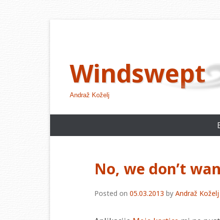
Skip
to
content
Windswept
Andraž Koželj
No, we don’t wa
Posted on
05.03.2013
by
Andraž Koželj