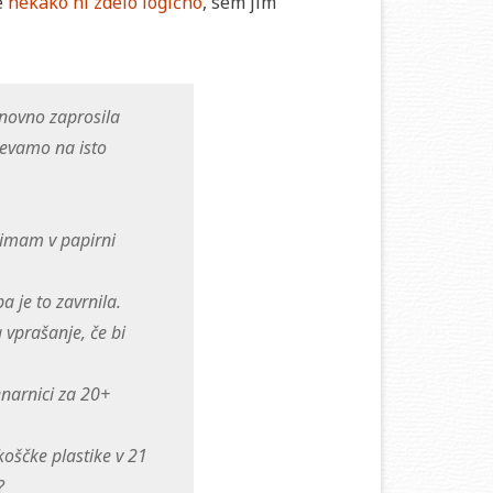
e
nekako ni zdelo logično
, sem jim
onovno zaprosila
spevamo na isto
o imam v papirni
a je to zavrnila.
a vprašanje, če bi
enarnici za 20+
koščke plastike v 21
?