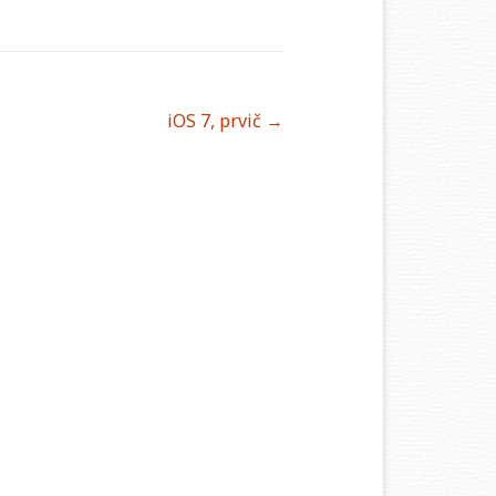
iOS 7, prvič
→