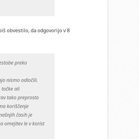
š obvestilo, da odgovorijo v 8
vestobe preko
jo nismo odločili.
 točke ali
rav tako preprosto
oma koriščenje
ašnjih časih je
a omejitev le v korist