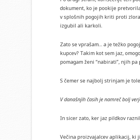
dokument, ko je pookije pretvorila
v splošnih pogojih kriti proti zlora
izgubil ali karkoli.
Zato se vprašam… a je težko pogoje
kupcev? Takim kot sem jaz, omogo
pomagam ženi “nabirati”, njih pa p
S čemer se najbolj strinjam je tole
V današnjih časih je namreč bolj ver
In sicer zato, ker jaz pildkov razn
Večina proizvajalcev aplikacij, ki