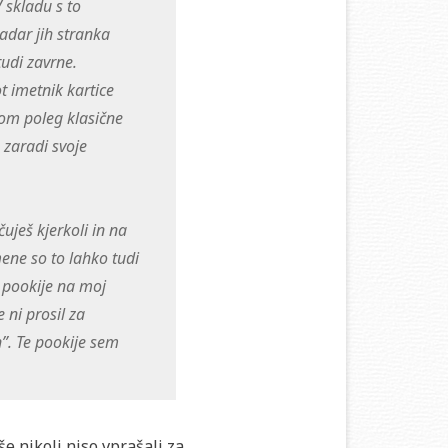
 skladu s to
adar jih stranka
tudi zavrne.
t imetnik kartice
mom poleg klasične
 zaradi svoje
čuješ kjerkoli in na
mene so to lahko tudi
i pookije na moj
 ni prosil za
n”. Te pookije sem
še nikoli niso vprašali za