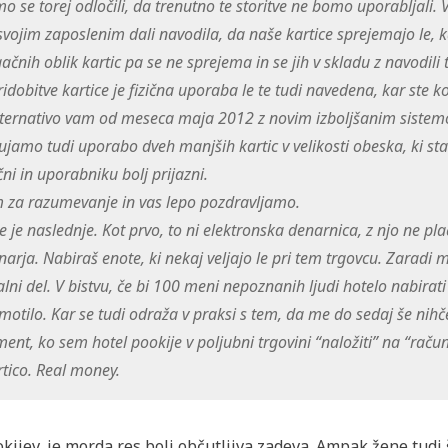
 se torej odločili, da trenutno te storitve ne bomo uporabljali. V
 svojim zaposlenim dali navodila, da naše kartice sprejemajo le, k
gačnih oblik kartic pa se ne sprejema in se jih v skladu z navodili 
idobitve kartice je fizična uporaba le te tudi navedena, kar ste ko
 alternativo vam od meseca maja 2012 z novim izboljšanim siste
ujamo tudi uporabo dveh manjših kartic v velikosti obeska, ki sta
ni in uporabniku bolj prijazni.
 za razumevanje in vas lepo pozdravljamo.
te je naslednje. Kot prvo, to ni elektronska denarnica, z njo ne pla
narja. Nabiraš enote, ki nekaj veljajo le pri tem trgovcu. Zaradi 
ralni del. V bistvu, če bi 100 meni nepoznanih ljudi hotelo nabirat
motilo. Kar se tudi odraža v praksi s tem, da me do sedaj še nihče
ment, ko sem hotel pookije v poljubni trgovini “naložiti” na “raču
rtico. Real money.
okijev, je morda res bolj občutljiva zadeva. Ampak žene tudi 