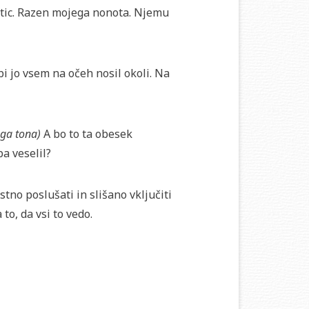
artic. Razen mojega nonota. Njemu
i jo vsem na očeh nosil okoli. Na
ega tona)
A bo to ta obesek
a veselil?
stno poslušati in slišano vključiti
to, da vsi to vedo.