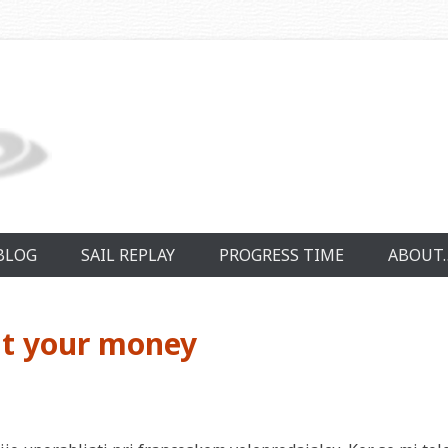
BLOG
SAIL REPLAY
PROGRESS TIME
ABOUT
nt your money