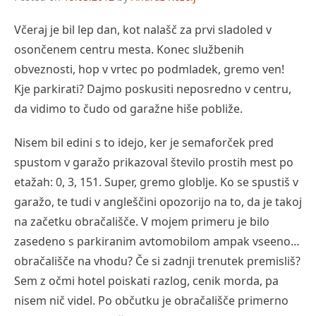
Včeraj je bil lep dan, kot nalašč za prvi sladoled v
osončenem centru mesta. Konec službenih
obveznosti, hop v vrtec po podmladek, gremo ven!
Kje parkirati? Dajmo poskusiti neposredno v centru,
da vidimo to čudo od garažne hiše pobliže.
Nisem bil edini s to idejo, ker je semaforček pred
spustom v garažo prikazoval število prostih mest po
etažah: 0, 3, 151. Super, gremo globlje. Ko se spustiš v
garažo, te tudi v angleščini opozorijo na to, da je takoj
na začetku obračališče. V mojem primeru je bilo
zasedeno s parkiranim avtomobilom ampak vseeno…
obračališče na vhodu? Če si zadnji trenutek premisliš?
Sem z očmi hotel poiskati razlog, cenik morda, pa
nisem nič videl. Po občutku je obračališče primerno