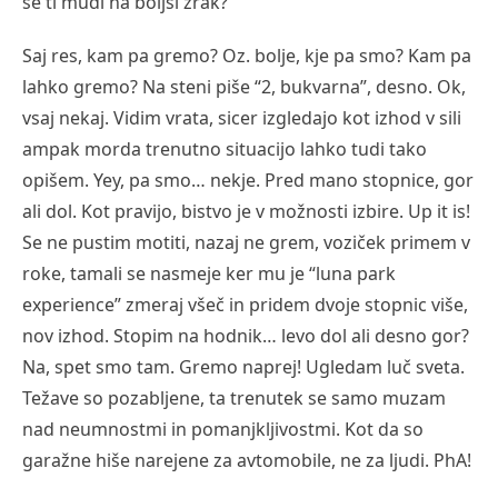
se ti mudi na boljši zrak?
Saj res, kam pa gremo? Oz. bolje, kje pa smo? Kam pa
lahko gremo? Na steni piše “2, bukvarna”, desno. Ok,
vsaj nekaj. Vidim vrata, sicer izgledajo kot izhod v sili
ampak morda trenutno situacijo lahko tudi tako
opišem. Yey, pa smo… nekje. Pred mano stopnice, gor
ali dol. Kot pravijo, bistvo je v možnosti izbire. Up it is!
Se ne pustim motiti, nazaj ne grem, voziček primem v
roke, tamali se nasmeje ker mu je “luna park
experience” zmeraj všeč in pridem dvoje stopnic više,
nov izhod. Stopim na hodnik… levo dol ali desno gor?
Na, spet smo tam. Gremo naprej! Ugledam luč sveta.
Težave so pozabljene, ta trenutek se samo muzam
nad neumnostmi in pomanjkljivostmi. Kot da so
garažne hiše narejene za avtomobile, ne za ljudi. PhA!