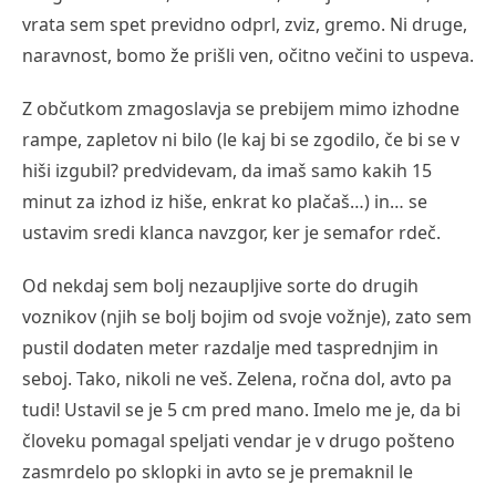
vrata sem spet previdno odprl, zviz, gremo. Ni druge,
naravnost, bomo že prišli ven, očitno večini to uspeva.
Z občutkom zmagoslavja se prebijem mimo izhodne
rampe, zapletov ni bilo (le kaj bi se zgodilo, če bi se v
hiši izgubil? predvidevam, da imaš samo kakih 15
minut za izhod iz hiše, enkrat ko plačaš…) in… se
ustavim sredi klanca navzgor, ker je semafor rdeč.
Od nekdaj sem bolj nezaupljive sorte do drugih
voznikov (njih se bolj bojim od svoje vožnje), zato sem
pustil dodaten meter razdalje med tasprednjim in
seboj. Tako, nikoli ne veš. Zelena, ročna dol, avto pa
tudi! Ustavil se je 5 cm pred mano. Imelo me je, da bi
človeku pomagal speljati vendar je v drugo pošteno
zasmrdelo po sklopki in avto se je premaknil le