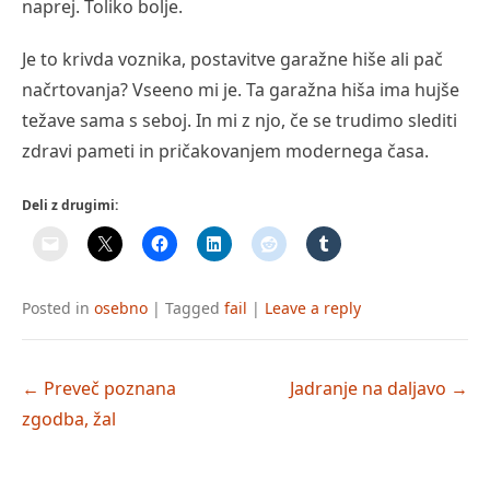
naprej. Toliko bolje.
Je to krivda voznika, postavitve garažne hiše ali pač
načrtovanja? Vseeno mi je. Ta garažna hiša ima hujše
težave sama s seboj. In mi z njo, če se trudimo slediti
zdravi pameti in pričakovanjem modernega časa.
Deli z drugimi:
Posted in
osebno
|
Tagged
fail
|
Leave a reply
Post
←
Preveč poznana
Jadranje na daljavo
→
navigation
zgodba, žal