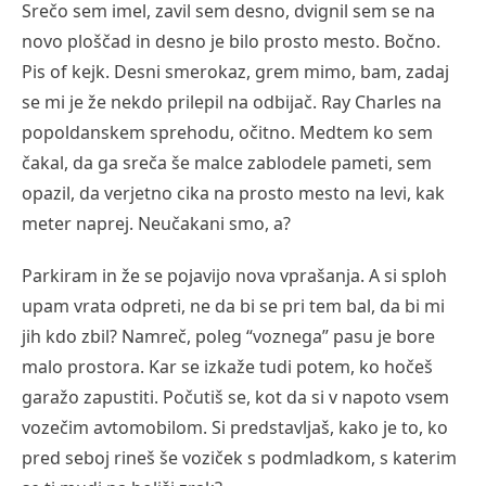
Srečo sem imel, zavil sem desno, dvignil sem se na
novo ploščad in desno je bilo prosto mesto. Bočno.
Pis of kejk. Desni smerokaz, grem mimo, bam, zadaj
se mi je že nekdo prilepil na odbijač. Ray Charles na
popoldanskem sprehodu, očitno. Medtem ko sem
čakal, da ga sreča še malce zablodele pameti, sem
opazil, da verjetno cika na prosto mesto na levi, kak
meter naprej. Neučakani smo, a?
Parkiram in že se pojavijo nova vprašanja. A si sploh
upam vrata odpreti, ne da bi se pri tem bal, da bi mi
jih kdo zbil? Namreč, poleg “voznega” pasu je bore
malo prostora. Kar se izkaže tudi potem, ko hočeš
garažo zapustiti. Počutiš se, kot da si v napoto vsem
vozečim avtomobilom. Si predstavljaš, kako je to, ko
pred seboj rineš še voziček s podmladkom, s katerim