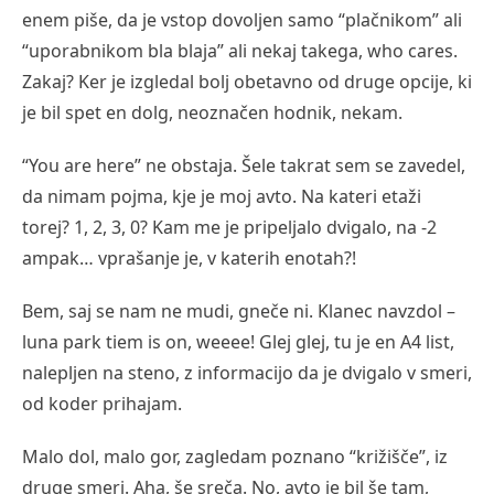
enem piše, da je vstop dovoljen samo “plačnikom” ali
“uporabnikom bla blaja” ali nekaj takega, who cares.
Zakaj? Ker je izgledal bolj obetavno od druge opcije, ki
je bil spet en dolg, neoznačen hodnik, nekam.
“You are here” ne obstaja. Šele takrat sem se zavedel,
da nimam pojma, kje je moj avto. Na kateri etaži
torej? 1, 2, 3, 0? Kam me je pripeljalo dvigalo, na -2
ampak… vprašanje je, v katerih enotah?!
Bem, saj se nam ne mudi, gneče ni. Klanec navzdol –
luna park tiem is on, weeee! Glej glej, tu je en A4 list,
nalepljen na steno, z informacijo da je dvigalo v smeri,
od koder prihajam.
Malo dol, malo gor, zagledam poznano “križišče”, iz
druge smeri. Aha, še sreča. No, avto je bil še tam,