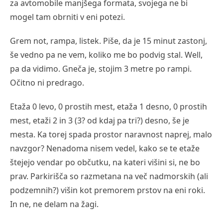
za avtomobile manjšega formata, svojega ne bi
mogel tam obrniti v eni potezi.
Grem not, rampa, listek. Piše, da je 15 minut zastonj,
še vedno pa ne vem, koliko me bo podvig stal. Well,
pa da vidimo. Gneča je, stojim 3 metre po rampi.
Očitno ni predrago.
Etaža 0 levo, 0 prostih mest, etaža 1 desno, 0 prostih
mest, etaži 2 in 3 (3? od kdaj pa tri?) desno, še je
mesta. Ka torej spada prostor naravnost naprej, malo
navzgor? Nenadoma nisem vedel, kako se te etaže
štejejo vendar po občutku, na kateri višini si, ne bo
prav. Parkirišča so razmetana na več nadmorskih (ali
podzemnih?) višin kot premorem prstov na eni roki.
In ne, ne delam na žagi.