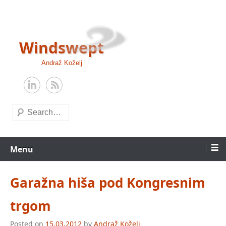
Skip
to
content
Windswept
Andraž Koželj
Search
Menu
Garažna hiša pod Kongresnim
trgom
Posted on
15.03.2012
by
Andraž Koželj