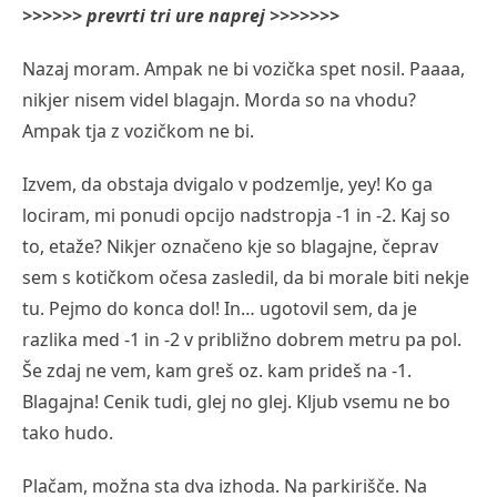
>>>>>> prevrti tri ure naprej >>>>>>>
Nazaj moram. Ampak ne bi vozička spet nosil. Paaaa,
nikjer nisem videl blagajn. Morda so na vhodu?
Ampak tja z vozičkom ne bi.
Izvem, da obstaja dvigalo v podzemlje, yey! Ko ga
lociram, mi ponudi opcijo nadstropja -1 in -2. Kaj so
to, etaže? Nikjer označeno kje so blagajne, čeprav
sem s kotičkom očesa zasledil, da bi morale biti nekje
tu. Pejmo do konca dol! In… ugotovil sem, da je
razlika med -1 in -2 v približno dobrem metru pa pol.
Še zdaj ne vem, kam greš oz. kam prideš na -1.
Blagajna! Cenik tudi, glej no glej. Kljub vsemu ne bo
tako hudo.
Plačam, možna sta dva izhoda. Na parkirišče. Na