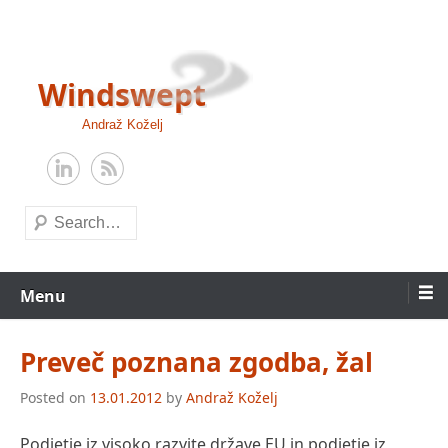
Skip
to
content
Windswept
Andraž Koželj
Search
Menu
Preveč poznana zgodba, žal
Posted on
13.01.2012
by
Andraž Koželj
Podjetje iz visoko razvite države EU in podjetje iz