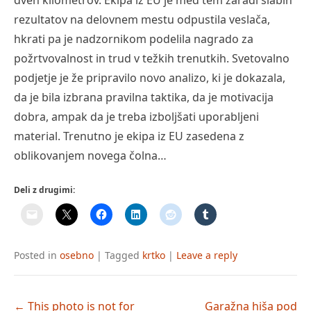
dveh kilometrov. Ekipa iz EU je med tem zaradi slabih
rezultatov na delovnem mestu odpustila veslača,
hkrati pa je nadzornikom podelila nagrado za
požrtvovalnost in trud v težkih trenutkih. Svetovalno
podjetje je že pripravilo novo analizo, ki je dokazala,
da je bila izbrana pravilna taktika, da je motivacija
dobra, ampak da je treba izboljšati uporabljeni
material. Trenutno je ekipa iz EU zasedena z
oblikovanjem novega čolna…
Deli z drugimi:
Posted in
osebno
|
Tagged
krtko
|
Leave a reply
Post
←
This photo is not for
Garažna hiša pod