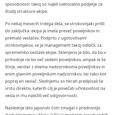
sposobnosti: takoj so najeli svetovalno podjetje za
študij strukture ekipe.
Po nekaj mesecih trdega dela, se strokovnjaki prišli
do zaključka: ekipa je imela preveč poveljnikov in
premalo veslačev. Podprto z ugotovitvami
strokovnjakov, se je management takoj odločil, za
spremembo sestave ekipe. Sklenjeno je bilo, da bo v
prihodnje ne bo več sedem poveljnikov, ampak le še
štirje, vendar z dvema nadzornikoma poveljnikov in
enim glavnim poveljnikom nadzornikov, ter tako kot
poprej en veslač. Slednjemu so hkrati predpisali še
vrsto direktiv, katerih cilj je povečati učinkovitost na
vesla in mu naložili več odgovornosti.
Naslednje leto japonski čoln zmagal s prednostjo