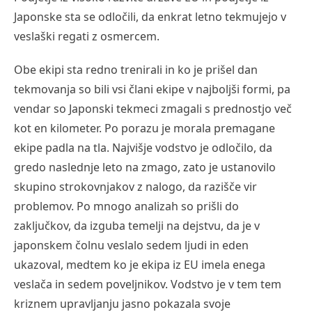
Japonske sta se odločili, da enkrat letno tekmujejo v
veslaški regati z osmercem.
Obe ekipi sta redno trenirali in ko je prišel dan
tekmovanja so bili vsi člani ekipe v najboljši formi, pa
vendar so Japonski tekmeci zmagali s prednostjo več
kot en kilometer. Po porazu je morala premagane
ekipe padla na tla. Najvišje vodstvo je odločilo, da
gredo naslednje leto na zmago, zato je ustanovilo
skupino strokovnjakov z nalogo, da razišče vir
problemov. Po mnogo analizah so prišli do
zaključkov, da izguba temelji na dejstvu, da je v
japonskem čolnu veslalo sedem ljudi in eden
ukazoval, medtem ko je ekipa iz EU imela enega
veslača in sedem poveljnikov. Vodstvo je v tem tem
kriznem upravljanju jasno pokazala svoje