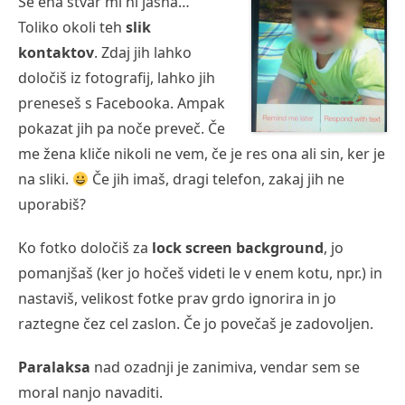
Še ena stvar mi ni jasna…
Toliko okoli teh
slik
kontaktov
. Zdaj jih lahko
določiš iz fotografij, lahko jih
preneseš s Facebooka. Ampak
pokazat jih pa noče preveč. Če
me žena kliče nikoli ne vem, če je res ona ali sin, ker je
na sliki.
Če jih imaš, dragi telefon, zakaj jih ne
uporabiš?
Ko fotko določiš za
lock screen background
, jo
pomanjšaš (ker jo hočeš videti le v enem kotu, npr.) in
nastaviš, velikost fotke prav grdo ignorira in jo
raztegne čez cel zaslon. Če jo povečaš je zadovoljen.
Paralaksa
nad ozadnji je zanimiva, vendar sem se
moral nanjo navaditi.