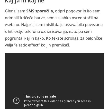
Kaj ja in kaj ne
Gledal sem
SMS sporočila
, odprl pogovor in ko sem
odmislil kričeče barve, sem se lahko osredotočil na
vsebino. Najprej sem mislil da je težava bila povezana
s hitrostjo telefona oz. izrisovanja, nato pa sem
pogruntal kaj in kako. Ko tekste scrollaš, za balončke
velja “elastic effect” ko jih premikaš.