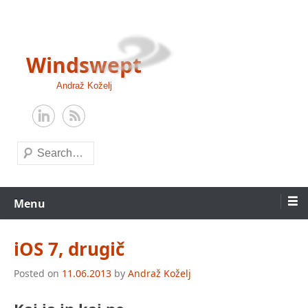
Skip
to
content
Windswept
Andraž Koželj
Search
Menu
iOS 7, drugič
Posted on
11.06.2013
by
Andraž Koželj