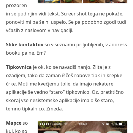
prozoren
in se pod njim vidi tekst. Screenshot tega ne pokaže,
ponoviti mi pa še ni uspelo. Se pa podobno zgodi tudi
včasih z naslovom v navigaciji.
Slike kontaktov
so v seznamu priljubljenih, v address
booku pa ne. Em?
Tipkovnica
je ok, ko se navadiš nanjo. Zlita je z
ozadjem, tako da zaman iščeš robove tipk in krepke
črke. Moti me kvečjemu tolie, da imajo nekatere
aplikacije še vedno “staro” tipkovnico. Oz. pratktično
skoraj vse nesistemske aplikacije imajo še staro,
temno tipkalnico. Zmeda.
Mapce
so
kul, ko so