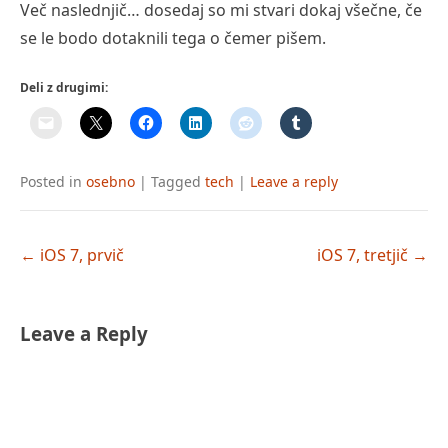
Več naslednjič… dosedaj so mi stvari dokaj všečne, če
se le bodo dotaknili tega o čemer pišem.
Deli z drugimi:
Posted in
osebno
|
Tagged
tech
|
Leave a reply
Post
←
iOS 7, prvič
iOS 7, tretjič
→
navigation
Leave a Reply