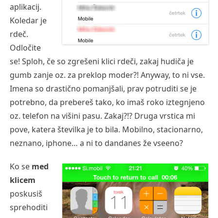
aplikacij.
Koledar je
rdeč.
Odločite
se! Sploh, če so zgrešeni klici rdeči, zakaj hudiča je
gumb zanje oz. za preklop moder?! Anyway, to ni vse.
Imena so drastično pomanjšali, prav potruditi se je
potrebno, da prebereš tako, ko imaš roko iztegnjeno
oz. telefon na višini pasu. Zakaj?!? Druga vrstica mi
pove, katera številka je to bila. Mobilno, stacionarno,
neznano, iphone… a ni to dandanes že vseeno?
Ko se
med
klicem
poskusiš
sprehoditi