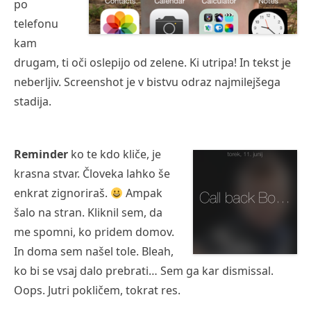
po
telefonu
kam
drugam, ti oči oslepijo od zelene. Ki utripa! In tekst je
neberljiv. Screenshot je v bistvu odraz najmilejšega
stadija.
Reminder
ko te kdo kliče, je
krasna stvar. Človeka lahko še
enkrat zignoriraš.
Ampak
šalo na stran. Kliknil sem, da
me spomni, ko pridem domov.
In doma sem našel tole. Bleah,
ko bi se vsaj dalo prebrati… Sem ga kar dismissal.
Oops. Jutri pokličem, tokrat res.