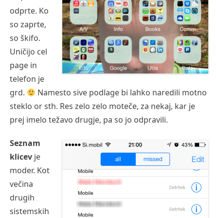
odprte. Ko
so zaprte,
so škifo.
Uničijo cel
page in
telefon je
grd.
Namesto sive podlage bi lahko naredili motno
steklo or sth. Res zelo zelo moteče, za nekaj, kar je
prej imelo težavo drugje, pa so jo odpravili.
Seznam
klicev
je
moder. Kot
večina
drugih
sistemskih