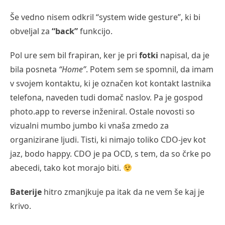
Še vedno nisem odkril “system wide gesture”, ki bi
obveljal za
“back”
funkcijo.
Pol ure sem bil frapiran, ker je pri
fotki
napisal, da je
bila posneta
“Home”
. Potem sem se spomnil, da imam
v svojem kontaktu, ki je označen kot kontakt lastnika
telefona, naveden tudi domač naslov. Pa je gospod
photo.app to reverse inženiral. Ostale novosti so
vizualni mumbo jumbo ki vnaša zmedo za
organizirane ljudi. Tisti, ki nimajo toliko CDO-jev kot
jaz, bodo happy. CDO je pa OCD, s tem, da so črke po
abecedi, tako kot morajo biti.
Baterije
hitro zmanjkuje pa itak da ne vem še kaj je
krivo.