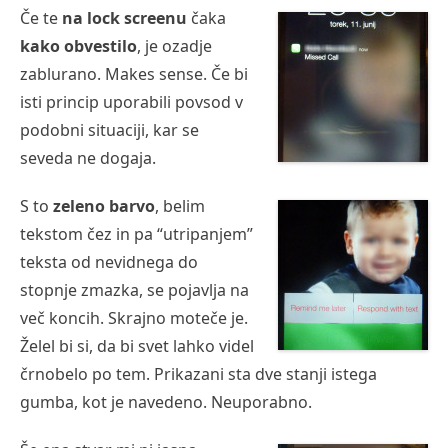
Če te
na lock screenu
čaka
kako obvestilo
, je ozadje
zablurano. Makes sense. Če bi
isti princip uporabili povsod v
podobni situaciji, kar se
seveda ne dogaja.
S to
zeleno barvo
, belim
tekstom čez in pa “utripanjem”
teksta od nevidnega do
stopnje zmazka, se pojavlja na
več koncih. Skrajno moteče je.
Želel bi si, da bi svet lahko videl
črnobelo po tem. Prikazani sta dve stanji istega
gumba, kot je navedeno. Neuporabno.